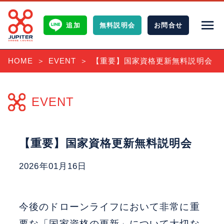
追加
無料説明会
お問
合
せ
HOME
EVENT
【重要】国家資格更新無料説明会
ホーム
サービス
EVENT
特長・実績
【重要】国家資格更新無料説明会
料金体系
2026年01月16日
会社概要
アクセス・施設案内
今後のドローンライフにおいて非常に重
要な「国家資格の更新」について大切な