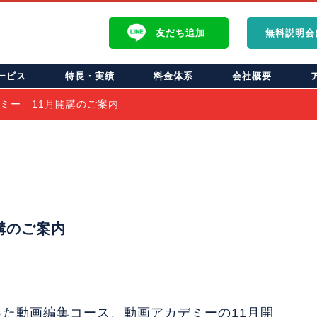
友だち
追加
無料説明会
ービス
特長・実績
料金体系
会社概要
ミー 11月開講のご案内
講のご案内
った動画編集コース、動画アカデミーの11月開