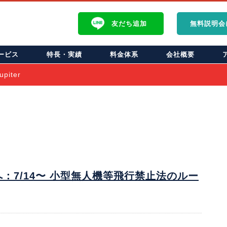
友だち
追加
無料説明会
ービス
特長・実績
料金体系
会社概要
jupiter
：7/14〜 小型無人機等飛行禁止法のルー